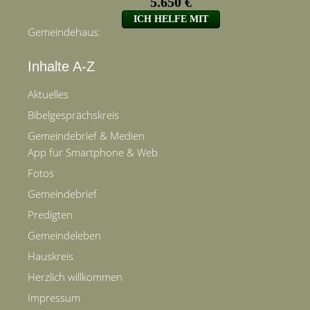
Gemeindehaus:
Inhalte A-Z
Aktuelles
Bibelgesprächskreis
Gemeindebrief & Medien
App für Smartphone & Web
Fotos
Gemeindebrief
Predigten
Gemeindeleben
Hauskreis
Herzlich willkommen
Impressum