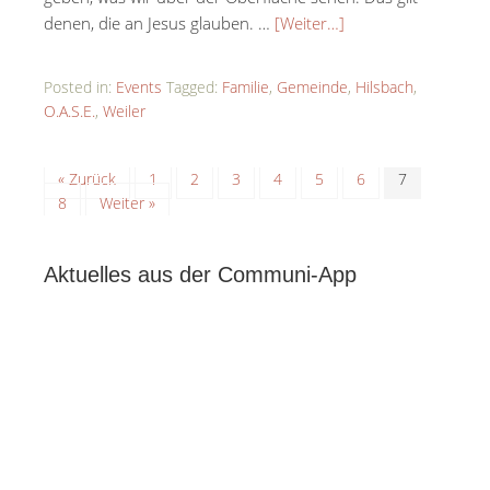
denen, die an Jesus glauben. …
[Weiter…]
Posted in:
Events
Tagged:
Familie
,
Gemeinde
,
Hilsbach
,
O.A.S.E.
,
Weiler
« Zurück
1
2
3
4
5
6
7
8
Weiter »
Aktuelles aus der Communi-App