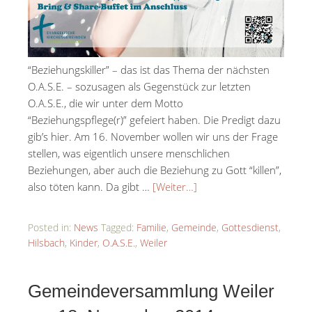
“Beziehungskiller” – das ist das Thema der nächsten
O.A.S.E. – sozusagen als Gegenstück zur letzten
O.A.S.E., die wir unter dem Motto
“Beziehungspflege(r)” gefeiert haben. Die Predigt dazu
gib’s hier. Am 16. November wollen wir uns der Frage
stellen, was eigentlich unsere menschlichen
Beziehungen, aber auch die Beziehung zu Gott “killen”,
also töten kann. Da gibt …
[Weiter…]
Posted in:
News
Tagged:
Familie
,
Gemeinde
,
Gottesdienst
,
Hilsbach
,
Kinder
,
O.A.S.E.
,
Weiler
Gemeindeversammlung Weiler