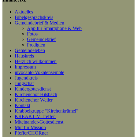
Aktuelles
Bibelgesprächskreis
Gemeindebrief & Medien
App für Smartphone & Web
Fotos
Gemeindebrief
Predigten
Gemeindeleben
Hauskreis
Herzlich willkommen
Impressum
invocanto Vokalensemble
Jugendkreis
Jungschar
Kindergottesdienst
Kirchenchor Hilsbach
Kirchenchor Weiler
Kontakt
Krabbelgruppe “Kirchenkrümel”
KREAKTIV-Treffen
Miteinander-Gottesdienst
Mut für Mission
PfefferCHÖRner