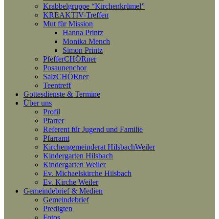
Krabbelgruppe “Kirchenkrümel”
KREAKTIV-Treffen
Mut für Mission
Hanna Printz
Monika Mench
Simon Printz
PfefferCHÖRner
Posaunenchor
SalzCHÖRner
Teentreff
Gottesdienste & Termine
Über uns
Profil
Pfarrer
Referent für Jugend und Familie
Pfarramt
Kirchengemeinderat HilsbachWeiler
Kindergarten Hilsbach
Kindergarten Weiler
Ev. Michaelskirche Hilsbach
Ev. Kirche Weiler
Gemeindebrief & Medien
Gemeindebrief
Predigten
Fotos