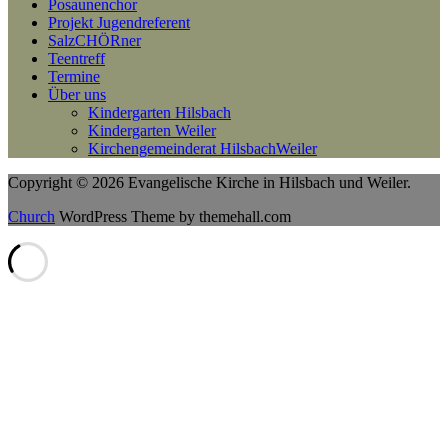
Posaunenchor
Projekt Jugendreferent
SalzCHÖRner
Teentreff
Termine
Über uns
Kindergarten Hilsbach
Kindergarten Weiler
Kirchengemeinderat HilsbachWeiler
Copyright © 2026 Evangelische Kirche in Hilsbach und Weiler.
Church
WordPress Theme by themehall.com