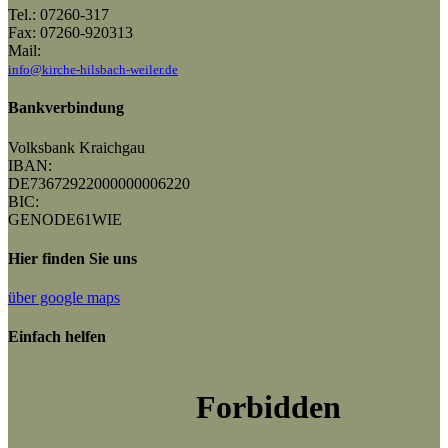
Tel.: 07260-317
Fax: 07260-920313
Mail:
info@kirche-hilsbach-weiler.de
Bankverbindung
Volksbank Kraichgau
IBAN:
DE73672922000000006220
BIC:
GENODE61WIE
Hier finden Sie uns
über google maps
Einfach helfen