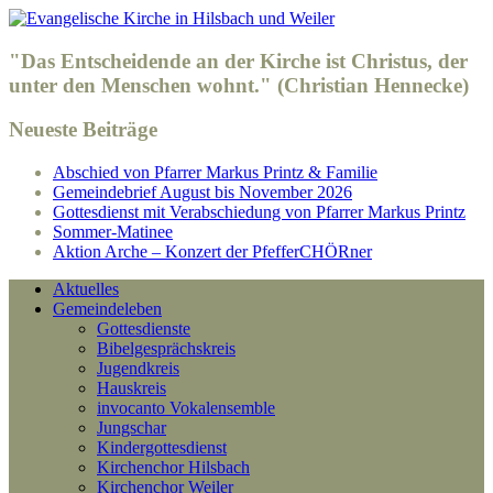
"Das Entscheidende an der Kirche ist Christus, der
unter den Menschen wohnt." (Christian Hennecke)
Neueste Beiträge
Abschied von Pfarrer Markus Printz & Familie
Gemeindebrief August bis November 2026
Gottesdienst mit Verabschiedung von Pfarrer Markus Printz
Sommer-Matinee
Aktion Arche – Konzert der PfefferCHÖRner
Aktuelles
Gemeindeleben
Gottesdienste
Bibelgesprächskreis
Jugendkreis
Hauskreis
invocanto Vokalensemble
Jungschar
Kindergottesdienst
Kirchenchor Hilsbach
Kirchenchor Weiler