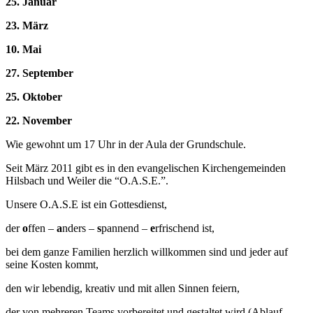
25. Januar
23. März
10. Mai
27. September
25. Oktober
22. November
Wie gewohnt um 17 Uhr in der Aula der Grundschule.
Seit März 2011 gibt es in den evangelischen Kirchengemeinden
Hilsbach und Weiler die “O.A.S.E.”.
Unsere O.A.S.E ist ein Gottesdienst,
der
o
ffen –
a
nders –
s
pannend –
e
rfrischend ist,
bei dem ganze Familien herzlich willkommen sind und jeder auf
seine Kosten kommt,
den wir lebendig, kreativ und mit allen Sinnen feiern,
der von mehreren Teams vorbereitet und gestaltet wird (Ablauf,