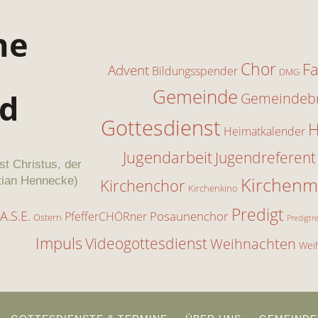
Chor
Fa
Advent
Bildungsspender
DMG
Gemeinde
Gemeindebr
Gottesdienst
H
Heimatkalender
Jugendarbeit
Jugendreferent
st Christus, der
Kirchenm
tian Hennecke)
Kirchenchor
Kirchenkino
Predigt
A.S.E.
Posaunenchor
PfefferCHÖRner
Ostern
Predigtr
Impuls
Videogottesdienst
Weihnachten
Wei