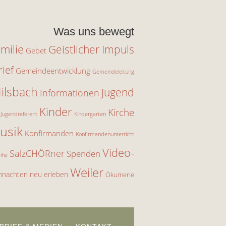
Was uns bewegt
milie
Geistlicher Impuls
Gebet
ief
Gemeindeentwicklung
Gemeindeleitung
ilsbach
Jugend
Informationen
Kinder
Kirche
Jugendreferent
Kindergarten
usik
Konfirmanden
Konfirmandenunterricht
Video-
SalzCHÖRner
Spenden
eihe
Weiler
hnachten neu erleben
Ökumene