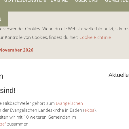
GOTTESDIENSTE & TERMINE
ÜBER UNS
GEMEINDE
e verwendet Cookies. Wenn du die Website weiterhin nutzt, stimm
ur Kontrolle von Cookies, findest du hier:
Cookie-Richtlinie
s November 2026
n
Aktuell
sind!
e HilsbachWeiler gehört zum
Evangelischen
n der Evangelischen Landeskirche in Baden (
ekiba
).
eiten wir mit 10 weiteren Gemeinden im
te”
zusammen.