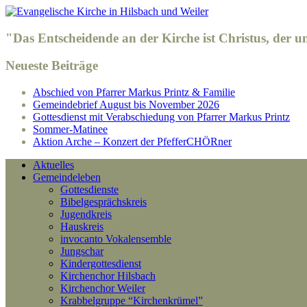
"Das Entscheidende an der Kirche ist Christus, der 
Neueste Beiträge
Abschied von Pfarrer Markus Printz & Familie
Gemeindebrief August bis November 2026
Gottesdienst mit Verabschiedung von Pfarrer Markus Printz
Sommer-Matinee
Aktion Arche – Konzert der PfefferCHÖRner
Aktuelles
Gemeindeleben
Gottesdienste
Bibelgesprächskreis
Jugendkreis
Hauskreis
invocanto Vokalensemble
Jungschar
Kindergottesdienst
Kirchenchor Hilsbach
Kirchenchor Weiler
Krabbelgruppe “Kirchenkrümel”