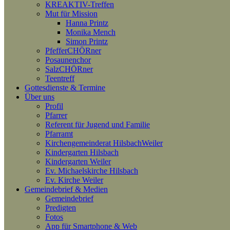
KREAKTIV-Treffen
Mut für Mission
Hanna Printz
Monika Mench
Simon Printz
PfefferCHÖRner
Posaunenchor
SalzCHÖRner
Teentreff
Gottesdienste & Termine
Über uns
Profil
Pfarrer
Referent für Jugend und Familie
Pfarramt
Kirchengemeinderat HilsbachWeiler
Kindergarten Hilsbach
Kindergarten Weiler
Ev. Michaelskirche Hilsbach
Ev. Kirche Weiler
Gemeindebrief & Medien
Gemeindebrief
Predigten
Fotos
App für Smartphone & Web