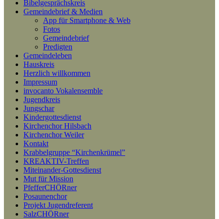
Bibelgesprächskreis
Gemeindebrief & Medien
App für Smartphone & Web
Fotos
Gemeindebrief
Predigten
Gemeindeleben
Hauskreis
Herzlich willkommen
Impressum
invocanto Vokalensemble
Jugendkreis
Jungschar
Kindergottesdienst
Kirchenchor Hilsbach
Kirchenchor Weiler
Kontakt
Krabbelgruppe “Kirchenkrümel”
KREAKTIV-Treffen
Miteinander-Gottesdienst
Mut für Mission
PfefferCHÖRner
Posaunenchor
Projekt Jugendreferent
SalzCHÖRner