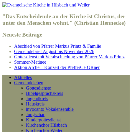
"Das Entscheidende an der Kirche ist Christus, der
unter den Menschen wohnt." (Christian Hennecke)
Neueste Beiträge
Abschied von Pfarrer Markus Printz & Familie
Gemeindebrief August bis November 2026
Gottesdienst mit Verabschiedung von Pfarrer Markus Printz
Sommer-Matinee
Aktion Arche – Konzert der PfefferCHÖRner
Aktuelles
Gemeindeleben
Gottesdienste
Bibelgesprächskreis
Jugendkreis
Hauskreis
invocanto Vokalensemble
Jungschar
Kindergottesdienst
Kirchenchor Hilsbach
Kirchenchor Weiler