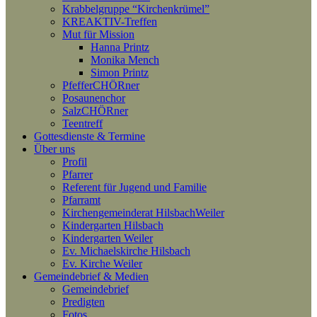
Krabbelgruppe “Kirchenkrümel”
KREAKTIV-Treffen
Mut für Mission
Hanna Printz
Monika Mench
Simon Printz
PfefferCHÖRner
Posaunenchor
SalzCHÖRner
Teentreff
Gottesdienste & Termine
Über uns
Profil
Pfarrer
Referent für Jugend und Familie
Pfarramt
Kirchengemeinderat HilsbachWeiler
Kindergarten Hilsbach
Kindergarten Weiler
Ev. Michaelskirche Hilsbach
Ev. Kirche Weiler
Gemeindebrief & Medien
Gemeindebrief
Predigten
Fotos