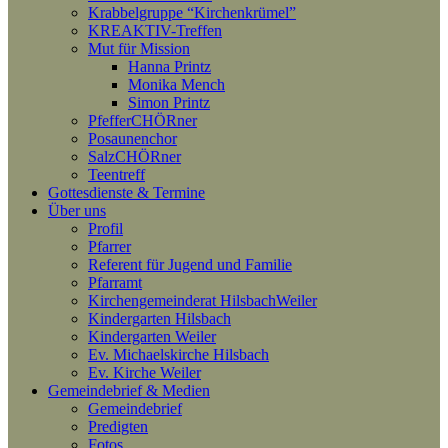
Krabbelgruppe “Kirchenkrümel”
KREAKTIV-Treffen
Mut für Mission
Hanna Printz
Monika Mench
Simon Printz
PfefferCHÖRner
Posaunenchor
SalzCHÖRner
Teentreff
Gottesdienste & Termine
Über uns
Profil
Pfarrer
Referent für Jugend und Familie
Pfarramt
Kirchengemeinderat HilsbachWeiler
Kindergarten Hilsbach
Kindergarten Weiler
Ev. Michaelskirche Hilsbach
Ev. Kirche Weiler
Gemeindebrief & Medien
Gemeindebrief
Predigten
Fotos