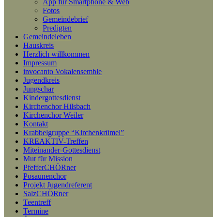
App für Smartphone & Web
Fotos
Gemeindebrief
Predigten
Gemeindeleben
Hauskreis
Herzlich willkommen
Impressum
invocanto Vokalensemble
Jugendkreis
Jungschar
Kindergottesdienst
Kirchenchor Hilsbach
Kirchenchor Weiler
Kontakt
Krabbelgruppe “Kirchenkrümel”
KREAKTIV-Treffen
Miteinander-Gottesdienst
Mut für Mission
PfefferCHÖRner
Posaunenchor
Projekt Jugendreferent
SalzCHÖRner
Teentreff
Termine