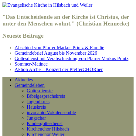
"Das Entscheidende an der Kirche ist Christus, der
unter den Menschen wohnt." (Christian Hennecke)
Neueste Beiträge
Abschied von Pfarrer Markus Printz & Familie
Gemeindebrief August bis November 2026
Gottesdienst mit Verabschiedung von Pfarrer Markus Printz
Sommer-Matinee
Aktion Arche – Konzert der PfefferCHÖRner
Aktuelles
Gemeindeleben
Gottesdienste
Bibelgesprächskreis
Jugendkreis
Hauskreis
invocanto Vokalensemble
Jungschar
Kindergottesdienst
Kirchenchor Hilsbach
Kirchenchor Weiler