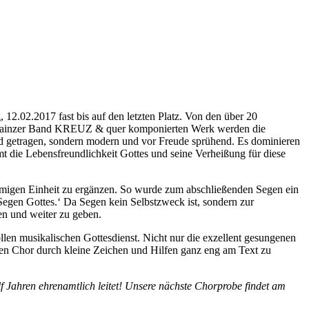
12.02.2017 fast bis auf den letzten Platz. Von den über 20
r Mainzer Band KREUZ & quer komponierten Werk werden die
und getragen, sondern modern und vor Freude sprühend. Es dominieren
 die Lebensfreundlichkeit Gottes und seine Verheißung für diese
mmigen Einheit zu ergänzen. So wurde zum abschließenden Segen ein
Segen Gottes.‘ Da Segen kein Selbstzweck ist, sondern zur
en und weiter zu geben.
llen musikalischen Gottesdienst. Nicht nur die exzellent gesungenen
den Chor durch kleine Zeichen und Hilfen ganz eng am Text zu
f Jahren ehrenamtlich leitet! Unsere nächste Chorprobe findet am