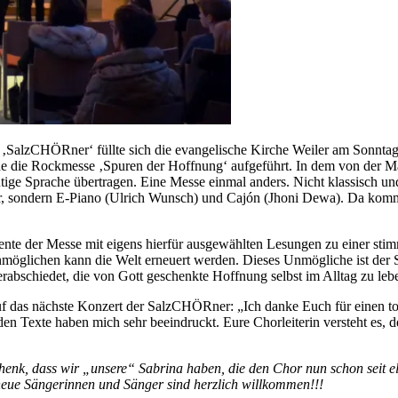
‚SalzCHÖRner‘ füllte sich die evangelische Kirche Weiler am Sonntag, 
de die Rockmesse ‚Spuren der Hoffnung‘ aufgeführt. In dem von de
eutige Sprache übertragen. Eine Messe einmal anders. Nicht klassisch 
r, sondern E-Piano (Ulrich Wunsch) und Cajón (Jhoni Dewa). Da kommt
nte der Messe mit eigens hierfür ausgewählten Lesungen zu einer sti
Unmöglichen kann die Welt erneuert werden. Dieses Unmögliche ist der 
abschiedet, die von Gott geschenkte Hoffnung selbst im Alltag zu leb
auf das nächste Konzert der SalzCHÖRner: „Ich danke Euch für einen to
en Texte haben mich sehr beeindruckt. Eure Chorleiterin versteht es, 
chenk, dass wir „unsere“ Sabrina haben, die den Chor nun schon seit el
eue Sängerinnen und Sänger sind herzlich willkommen!!!