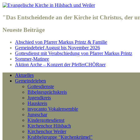
"Das Entscheidende an der Kirche ist Christus, der 
Neueste Beiträge
Abschied von Pfarrer Markus Printz & Familie
Gemeindebrief August bis November 2026
Gottesdienst mit Verabschiedung von Pfarrer Markus Printz
Sommer-Matinee
Aktion Arche – Konzert der PfefferCHÖRner
Aktuelles
Gemeindeleben
Gottesdienste
Bibelgesprächskreis
Jugendkreis
Hauskreis
invocanto Vokalensemble
Jungschar
Kindergottesdienst
Kirchenchor Hilsbach
Kirchenchor Weiler
Krabbelgruppe “Kirchenkrümel”