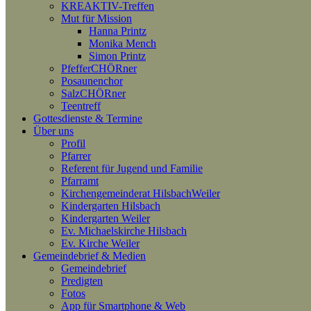
KREAKTIV-Treffen
Mut für Mission
Hanna Printz
Monika Mench
Simon Printz
PfefferCHÖRner
Posaunenchor
SalzCHÖRner
Teentreff
Gottesdienste & Termine
Über uns
Profil
Pfarrer
Referent für Jugend und Familie
Pfarramt
Kirchengemeinderat HilsbachWeiler
Kindergarten Hilsbach
Kindergarten Weiler
Ev. Michaelskirche Hilsbach
Ev. Kirche Weiler
Gemeindebrief & Medien
Gemeindebrief
Predigten
Fotos
App für Smartphone & Web