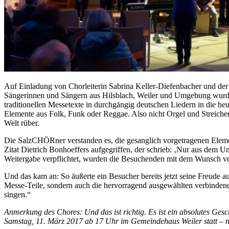
Auf Einladung von Chorleiterin Sabrina Keller-Diefenbacher und der 
Sängerinnen und Sängern aus Hilsblach, Weiler und Umgebung wur
traditionellen Messetexte in durchgängig deutschen Liedern in die h
Elemente aus Folk, Funk oder Reggae. Also nicht Orgel und Streiche
Welt rüber.
Die SalzCHÖRner verstanden es, die gesanglich vorgetragenen Eleme
Zitat Dietrich Bonhoeffers aufgegriffen, der schrieb: ‚Nur aus dem 
Weitergabe verpflichtet, wurden die Besuchenden mit dem Wunsch ver
Und das kam an: So äußerte ein Besucher bereits jetzt seine Freude 
Messe-Teile, sondern auch die hervorragend ausgewählten verbindend
singen.“
Anmerkung des Chores: Und das ist richtig. Es ist ein absolutes Ges
Samstag, 11. März 2017 ab 17 Uhr im Gemeindehaus Weiler statt – n