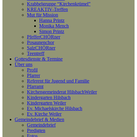
Krabbelgruppe “Kirchenkrümel”
KREAKTIV-Treffen
Mut für Mission
Hanna Printz
Monika Mench
Simon Printz
PfefferCHÖRner
Posaunenchor
SalzCHÖRner
Teentreff
Gottesdienste & Termine
Über uns
Profil
Pfarrer
Referent für Jugend und Familie
Pfarramt
Kirchengemeinderat HilsbachWeiler
Kindergarten Hilsbach
Kindergarten Weiler
Ev. Michaelskirche Hilsbach
Ev. Kirche Weiler
Gemeindebrief & Medien
Gemeindebrief
Predigten
Fotos