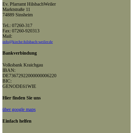
Ev. Pfarramt HilsbachWeiler
Marktstraße 11
74889 Sinsheim
Tel.: 07260-317
Fax: 07260-920313
Mail:
info@kirche-hilsbach-weiler.de
Bankverbindung
Volksbank Kraichgau
IBAN:
DE73672922000000006220
BIC:
GENODE61WIE
Hier finden Sie uns
über google maps
Einfach helfen