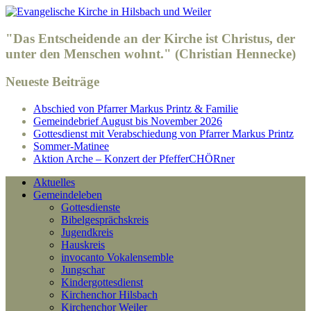
"Das Entscheidende an der Kirche ist Christus, der
unter den Menschen wohnt." (Christian Hennecke)
Neueste Beiträge
Abschied von Pfarrer Markus Printz & Familie
Gemeindebrief August bis November 2026
Gottesdienst mit Verabschiedung von Pfarrer Markus Printz
Sommer-Matinee
Aktion Arche – Konzert der PfefferCHÖRner
Aktuelles
Gemeindeleben
Gottesdienste
Bibelgesprächskreis
Jugendkreis
Hauskreis
invocanto Vokalensemble
Jungschar
Kindergottesdienst
Kirchenchor Hilsbach
Kirchenchor Weiler