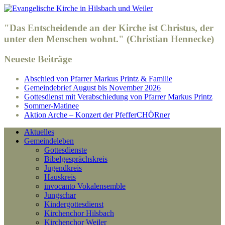
"Das Entscheidende an der Kirche ist Christus, der
unter den Menschen wohnt." (Christian Hennecke)
Neueste Beiträge
Abschied von Pfarrer Markus Printz & Familie
Gemeindebrief August bis November 2026
Gottesdienst mit Verabschiedung von Pfarrer Markus Printz
Sommer-Matinee
Aktion Arche – Konzert der PfefferCHÖRner
Aktuelles
Gemeindeleben
Gottesdienste
Bibelgesprächskreis
Jugendkreis
Hauskreis
invocanto Vokalensemble
Jungschar
Kindergottesdienst
Kirchenchor Hilsbach
Kirchenchor Weiler