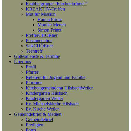
Krabbelgruppe “Kirchenkrümel”
KREAKTIV-Treffen
Mut für Mission
Hanna Printz
Monika Mench
Simon Printz
PfefferCHÖRner
Posaunenchor
SalzCHÖRner
Teentreff
Gottesdienste & Termine
Über uns
Profil
Pfarrer
Referent für Jugend und Familie
Pfarramt
Kirchengemeinderat HilsbachWeiler
Kindergarten Hilsbach
Kindergarten Weiler
Ev. Michaelskirche Hilsbach
Ev. Kirche Weiler
Gemeindebrief & Medien
Gemeindebrief
Predigten
Fotos