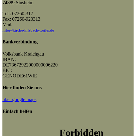
74889 Sinsheim
Tel.: 07260-317
Fax: 07260-920313
Mail:
info@kirche-hilsbach-weiler.de
Bankverbindung
Volksbank Kraichgau
IBAN:
DE73672922000000006220
BIC:
GENODE61WIE
Hier finden Sie uns
über google maps
Einfach helfen