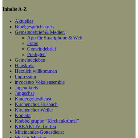
Inhalte A-Z
Aktuelles
Bibelgesprächskreis
Gemeindebrief & Medien
App für Smartphone & Web
Fotos
Gemeindebrief
Predigten
Gemeindeleben
Hauskreis
Herzlich willkommen
Impressum
invocanto Vokalensemble
Jugendkreis
Jungschar
Kindergottesdienst
Kirchenchor Hilsbach
Kirchenchor Weiler
Kontakt
Krabbelgruppe “Kirchenkrümel”
KREAKTIV-Treffen
Miteinander-Gottesdienst
Mut für Mission