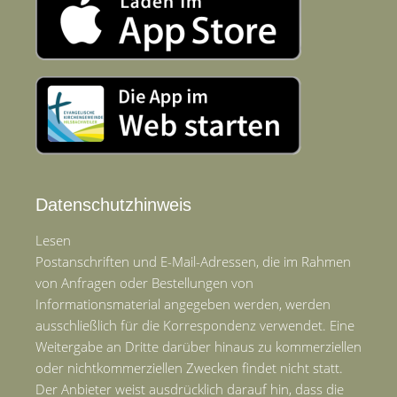
Datenschutzhinweis
Lesen
Postanschriften und E-Mail-Adressen, die im Rahmen
von Anfragen oder Bestellungen von
Informationsmaterial angegeben werden, werden
ausschließlich für die Korrespondenz verwendet. Eine
Weitergabe an Dritte darüber hinaus zu kommerziellen
oder nichtkommerziellen Zwecken findet nicht statt.
Der Anbieter weist ausdrücklich darauf hin, dass die