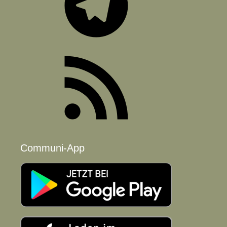
RSS-
Feed
Communi-App