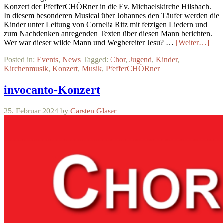
Konzert der PfefferCHÖRner in die Ev. Michaelskirche Hilsbach.
In diesem besonderen Musical über Johannes den Täufer werden die
Kinder unter Leitung von Cornelia Ritz mit fetzigen Liedern und
zum Nachdenken anregenden Texten über diesen Mann berichten.
Wer war dieser wilde Mann und Wegbereiter Jesu? …
[Weiter…]
Posted in:
Events
,
News
Tagged:
Chor
,
Jugend
,
Kinder
,
Kirchenmusik
,
Konzert
,
Musik
,
PfefferCHÖRner
invocanto-Konzert
25. Februar 2024
by
Carsten Glaser