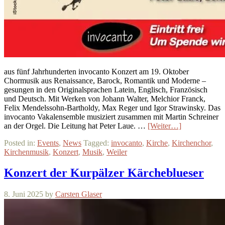
aus fünf Jahrhunderten invocanto Konzert am 19. Oktober
Chormusik aus Renaissance, Barock, Romantik und Moderne –
gesungen in den Originalsprachen Latein, Englisch, Französisch
und Deutsch. Mit Werken von Johann Walter, Melchior Franck,
Felix Mendelssohn-Bartholdy, Max Reger und Igor Strawinsky. Das
invocanto Vakalensemble musiziert zusammen mit Martin Schreiner
an der Orgel. Die Leitung hat Peter Laue. …
[Weiter…]
Posted in:
Events
,
News
Tagged:
invocanto
,
Kirche
,
Kirchenchor
,
Kirchenmusik
,
Konzert
,
Musik
,
Weiler
Konzert der Kurpälzer Kärcheblueser
8. Juni 2025
by
Carsten Glaser