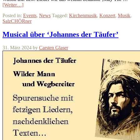
[Weiter…]
Posted in:
Events
,
News
Tagged:
Kirchenmusik
,
Konzert
,
Musik
,
SalzCHÖRner
Musical über ‘Johannes der Täufer’
31. März 2024
by
Carsten Glaser