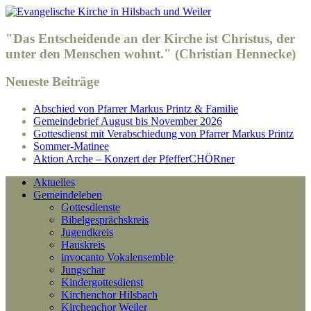
"Das Entscheidende an der Kirche ist Christus, der
unter den Menschen wohnt." (Christian Hennecke)
Neueste Beiträge
Abschied von Pfarrer Markus Printz & Familie
Gemeindebrief August bis November 2026
Gottesdienst mit Verabschiedung von Pfarrer Markus Printz
Sommer-Matinee
Aktion Arche – Konzert der PfefferCHÖRner
Aktuelles
Gemeindeleben
Gottesdienste
Bibelgesprächskreis
Jugendkreis
Hauskreis
invocanto Vokalensemble
Jungschar
Kindergottesdienst
Kirchenchor Hilsbach
Kirchenchor Weiler