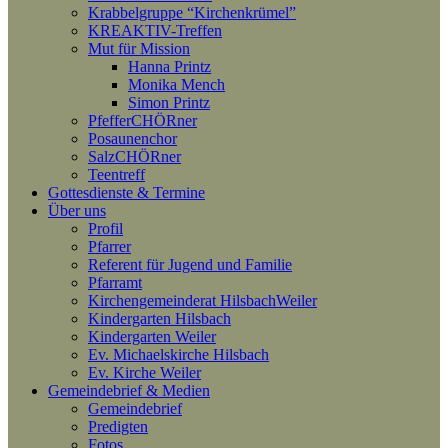
Krabbelgruppe “Kirchenkrümel”
KREAKTIV-Treffen
Mut für Mission
Hanna Printz
Monika Mench
Simon Printz
PfefferCHÖRner
Posaunenchor
SalzCHÖRner
Teentreff
Gottesdienste & Termine
Über uns
Profil
Pfarrer
Referent für Jugend und Familie
Pfarramt
Kirchengemeinderat HilsbachWeiler
Kindergarten Hilsbach
Kindergarten Weiler
Ev. Michaelskirche Hilsbach
Ev. Kirche Weiler
Gemeindebrief & Medien
Gemeindebrief
Predigten
Fotos