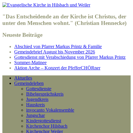
"Das Entscheidende an der Kirche ist Christus, der
unter den Menschen wohnt." (Christian Hennecke)
Neueste Beiträge
Abschied von Pfarrer Markus Printz & Familie
Gemeindebrief August bis November 2026
Gottesdienst mit Verabschiedung von Pfarrer Markus Printz
Sommer-Matinee
Aktion Arche – Konzert der PfefferCHÖRner
Aktuelles
Gemeindeleben
Gottesdienste
Bibelgesprächskreis
Jugendkreis
Hauskreis
invocanto Vokalensemble
Jungschar
Kindergottesdienst
Kirchenchor Hilsbach
Kirchenchor Weiler