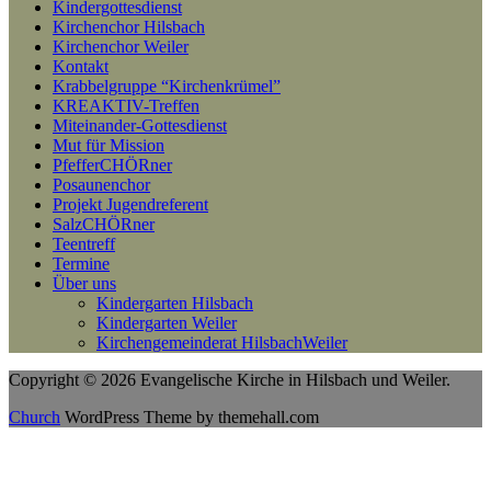
Kindergottesdienst
Kirchenchor Hilsbach
Kirchenchor Weiler
Kontakt
Krabbelgruppe “Kirchenkrümel”
KREAKTIV-Treffen
Miteinander-Gottesdienst
Mut für Mission
PfefferCHÖRner
Posaunenchor
Projekt Jugendreferent
SalzCHÖRner
Teentreff
Termine
Über uns
Kindergarten Hilsbach
Kindergarten Weiler
Kirchengemeinderat HilsbachWeiler
Copyright © 2026 Evangelische Kirche in Hilsbach und Weiler.
Church
WordPress Theme by themehall.com