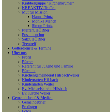
Krabbelgruppe “Kirchenkrümel”
KREAKTIV-Treffen
Mut für Mission
Hanna Printz
Monika Mench
Simon Printz
PfefferCHÖRner
Posaunenchor
SalzCHÖRner
Teentreff
Gottesdienste & Termine
Über uns
Profil
Pfarrer
Referent für Jugend und Familie
Pfarramt
Kirchengemeinderat HilsbachWeiler
Kindergarten Hilsbach
Kindergarten Weiler
Ev. Michaelskirche Hilsbach
Ev. Kirche Weiler
Gemeindebrief & Medien
Gemeindebrief
Predigten
Fotos