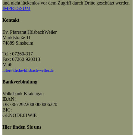
und nicht lückenlos vor dem Zugriff durch Dritte geschützt werden
IMPRESSUM
Kontakt
Ev. Pfarramt HilsbachWeiler
Marktstraße 11
74889 Sinsheim
Tel.: 07260-317
Fax: 07260-920313
Mail:
info@kirche-hilsbach-weiler.de
Bankverbindung
Volksbank Kraichgau
IBAN:
DE73672922000000006220
BIC:
GENODE61WIE
Hier finden Sie uns